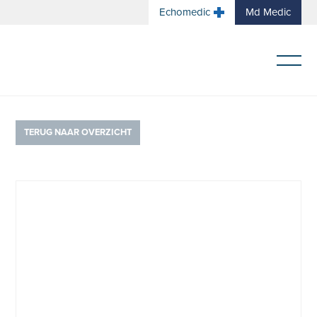
Echomedic
Md Medic
TERUG NAAR OVERZICHT